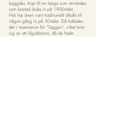
byggdes ihop till en länga som användes
som bostad ända in på 1900-talet.
Här har även varit traditionellt ölkafé till
någon gång in på 50-talet. Då kallades
det i mannamun för ”Taggen”, vilket kom
sig av att ölgubbarna, då de hade
speciella ärenden, ibland stack sig på de
många rosenbuskarna som växte kring
huset.
Huset fungerade även under en period
som dagis, fritids och parklek, men det
kom på 80-talet att stå tomt under flera år,
ända tills Lars Helgö en dag fick upp
ögonen för stället. 1987 tog Lasse över,
rustade upp det nedgångna huset och
startade kafé. Så föddes Lasse i Parken
och det blev snabbt ett favoritställe för
många. 2005 tog nuvarande ägarna över
och fortsätter att driva stället familjärt med
omsorg för platsen och den K-märkta
huset.