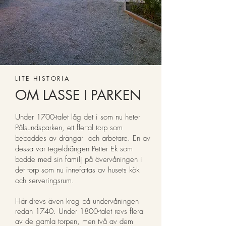
LITE HISTORIA
OM LASSE I PARKEN
Under 1700-talet låg det i som nu heter
Pålsundsparken, ett flertal torp som
beboddes av drängar och arbetare. En av
dessa var tegeldrängen Petter Ek som
bodde med sin familj på övervåningen i
det torp som nu innefattas av husets kök
och serveringsrum.
Här drevs även krog på undervåningen
redan 1740. Under 1800-talet revs flera
av de gamla torpen, men två av dem