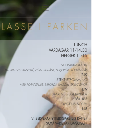
LASSE I PARKEN
LUNCH
VARDAGAR 11-14.30
HELGER 11-16
SKOMAKARLÅDA
BIFF MED POTATISPURÉ, RÖKT SIDFLÄ
SK, PURJOLÖK, RÖDVINSSÅS
249
STEKT STRÖMMING
MED POTATISPU
RÉ,
RÅRÖRDA LINGON, SKIRAT SMÖR
179
DAGENS VEGETARISKA
från 185
DAGENS SOPPA
148
VI SERVERAR YTTELRIGARE 2-3 RÄTTER
SOM VARIERAR DAGLIGEN