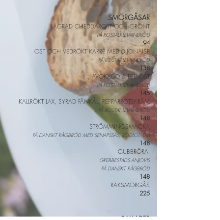
SMÖR
GÅSAR
LAGRAD CHEDDAROST OCH GRÖNT
PÅ ROSTAD LEVAINBRÖD
94
OST OCH VEDRÖKT KARRÉ MED DIJONAISE
PÅ ROSTAT LEVAINBRÖD
138
AVOKADO & FETAOST
PÅ ROSTAD LEVAINBRÖD
145
KALLRÖKT LAX, SYRAD FÄNKÅL, PEPPARROTSKRÄM
P
Å ROSTAT LEVAINBRÖD
148
STRÖMMINGSMACKA
PÅ DANSKT RÅGBRÖD MED SENAPSSÅS, RÖDLÖL, DILL
148
GUBBRÖRA
GREBBESTADS ANJOVIS
PÅ DANSKT RÅGBRÖD
148
RÄKSMÖRGÅS
225
SALLADER