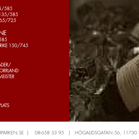
35/585
 135/585
165/725
NE
/585
RIKE 150/745
ÄDER/
NORRLAND
EISTER
PLATS
IPARKEN.SE
|
08-658 33 95
| HÖGALIDSGATAN 56, 11730