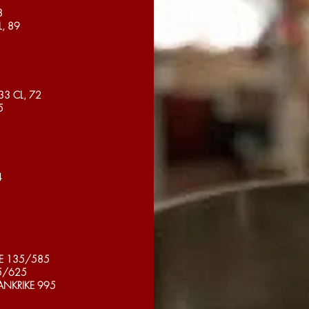
8
, 89
33 CL, 72
5
4
KE 135/585
45/625
ANKRIKE 995