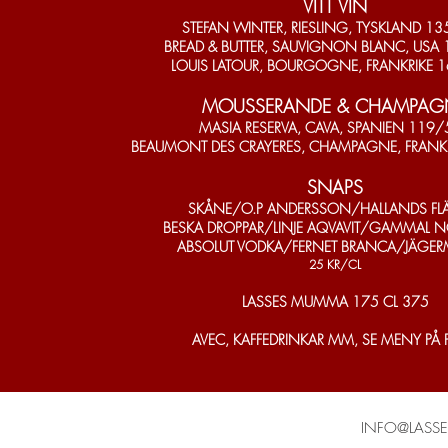
VITT VIN
STEFAN WINTER, RIESLING, TYSKLAND 1
BREAD & BUTTER, SAUVIGNON BLANC, USA
LOUIS LATOUR, BOURGOGNE, FRANKRIKE 
MOUSSERANDE & CHAMPAG
MASIA RESERVA, CAVA, SPANIEN 119
BEAUMONT DES CRAYERES, CHAMPAGNE, FRANK
SNAPS
SKÅNE/O.P ANDERSSON/HALLANDS FL
BESKA DROPPAR/LINJE AQVAVIT/GAMMAL 
ABSOLUT VODKA/FERNET BRANCA/JÄGERM
​25 KR/CL
LASSES MUMMA 175 CL 375
AVEC, KAFFEDRINKAR MM, SE MENY PÅ 
INFO@LASSE